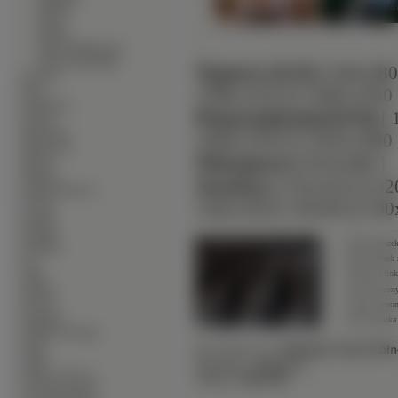
∙
Tajlandia
∙
Turcja
∙
Włochy
∙
Wyspa Wielkanocna
∙
Wyspy Kanaryjskie
Typowe (4:3):
[ 640x480
∙
Kosmos
∙
Koty
1280x1024 ]
[ 1400x1050 
∙
Krajobrazy
Panoramiczne(16:9):
[ 
∙
Kwiaty
∙
Mężczyźni
1680x1050 ]
[ 1920x1080 
∙
Motorówki
Nietypowe:
[ 854x480 ]
∙
Motory
∙
Muzyka
Avatary:
[ 352x416 ]
[ 32
∙
Okolicznościowe
∙
Owady
128x128 ]
[ 120x90 ]
[ 100
∙
Pociagi
∙
Pojazdy
Średni obrazek
∙
Produkty
Duży obrazek 
∙
Psy
Obrazek z li
∙
Ptaki
∙
Rośliny
Link do stron
∙
Rowery
Adres do stro
∙
Samoloty
Adres obrazka
∙
Słodkie Zwierzęta
∙
Sport
Słowa Kluczowe:
Żołnierki
,
Korei Półn
∙
Statki
Waga Pliku:
~1536.29
KB
∙
Warzywa Owoce
Wymiary:
2560x1440
∙
Zwierzęta Lądowe