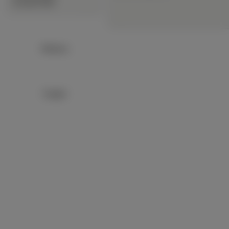
∙
Zwierzęta Wodne
Reklama:
Google+