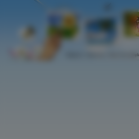
Najlepsze
Najnowsze
Najczściej ogląd