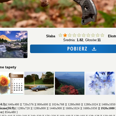
Słaba
Ekst
Średnia:
1.82
, Głosów:
11
ne tapety
4:3):
[ 640x480 ]
[ 720x576 ]
[ 800x600 ]
[ 1024x768 ]
[ 1280x960 ]
[ 1280x1024 ]
[ 1400x1050 
czne(16:9):
[ 1280x720 ]
[ 1280x800 ]
[ 1440x900 ]
[ 1600x1024 ]
[ 1680x1050 ]
[ 1920x1080 
we:
[ 854x480 ]