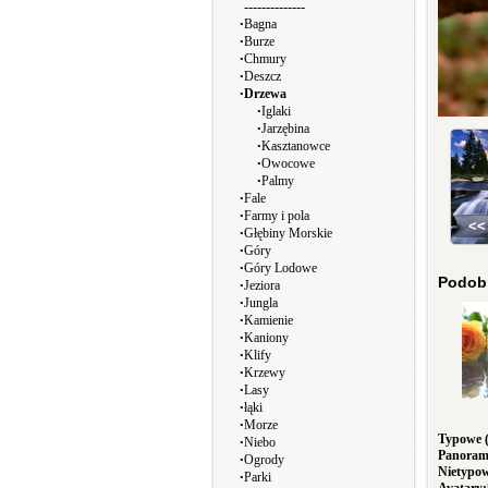
--------------
∙
Bagna
∙
Burze
∙
Chmury
∙
Deszcz
∙
Drzewa
∙
Iglaki
∙
Jarzębina
∙
Kasztanowce
∙
Owocowe
∙
Palmy
∙
Fale
∙
Farmy i pola
<<
∙
Głębiny Morskie
∙
Góry
∙
Góry Lodowe
Podob
∙
Jeziora
∙
Jungla
∙
Kamienie
∙
Kaniony
∙
Klify
∙
Krzewy
∙
Lasy
∙
łąki
∙
Morze
Typowe (
∙
Niebo
Panorami
∙
Ogrody
Nietypo
∙
Parki