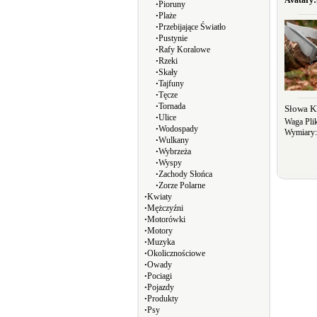
Avatary:
∙
Pioruny
∙
Plaże
∙
Przebijające Światło
∙
Pustynie
∙
Rafy Koralowe
∙
Rzeki
∙
Skały
∙
Tajfuny
∙
Tęcze
∙
Tornada
Słowa K
∙
Ulice
Waga Pli
∙
Wodospady
Wymiary
∙
Wulkany
∙
Wybrzeża
∙
Wyspy
∙
Zachody Słońca
∙
Zorze Polarne
∙
Kwiaty
∙
Mężczyźni
∙
Motorówki
∙
Motory
∙
Muzyka
∙
Okolicznościowe
∙
Owady
∙
Pociagi
∙
Pojazdy
∙
Produkty
∙
Psy