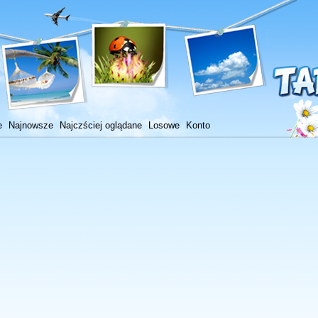
e
Najnowsze
Najczściej oglądane
Losowe
Konto