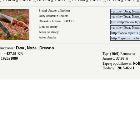
[ 352x416 ]
[ 320x240 ]
[ 240x320 ]
[ 176x220 ]
[ 160x100 ]
[ 128x160 ]
[ 128x128 ]
[ 120x90 ]
[
Średni obrazek z linkiem
Duży obrazek z linkiem
Obrazek z linkiem BBCODE
Link do strony
Adres do strony
Adres obrazka
luczowe:
Dwa
,
Noże
,
Drewno
ku:
~427.61
KB
Typ: (
16:9
) Panorama
:
1920x1080
Jasność:
37.98
%
kof
Tapetę opublikował:
Dodany:
2015-02-11