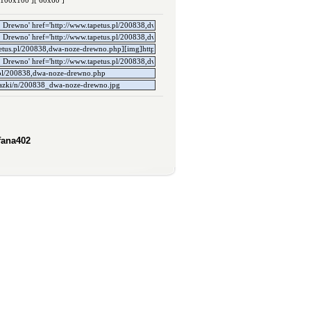
 100x100 ]
[ 60x60 ]
fana402