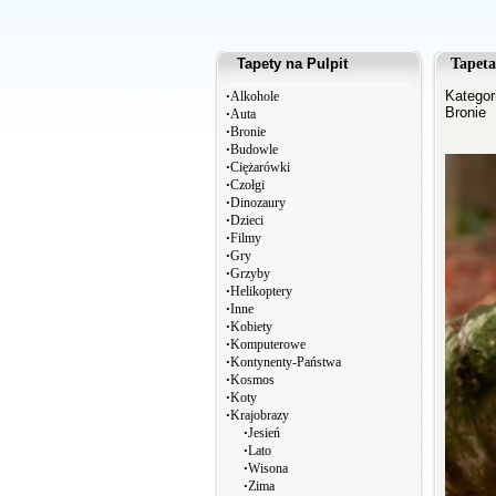
Tapety na Pulpit
Tapeta
∙
Kategor
Alkohole
Bronie
∙
Auta
∙
Bronie
∙
Budowle
∙
Ciężarówki
∙
Czołgi
∙
Dinozaury
∙
Dzieci
∙
Filmy
∙
Gry
∙
Grzyby
∙
Helikoptery
∙
Inne
∙
Kobiety
∙
Komputerowe
∙
Kontynenty-Państwa
∙
Kosmos
∙
Koty
∙
Krajobrazy
∙
Jesień
∙
Lato
∙
Wisona
∙
Zima