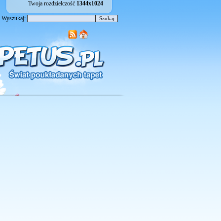
Twoja rozdzielczość
1344x1024
Wyszukaj: