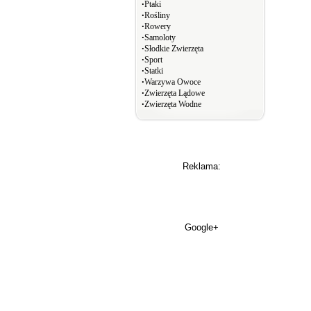
∙
Ptaki
∙
Rośliny
∙
Rowery
∙
Samoloty
∙
Słodkie Zwierzęta
∙
Sport
∙
Statki
∙
Warzywa Owoce
∙
Zwierzęta Lądowe
∙
Zwierzęta Wodne
Reklama:
Google+