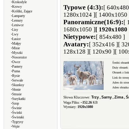
∙
Krokodyle
Typowe (4:3):
[ 640x480
∙
Krowy
∙
Króliki, Zające
1280x1024 ]
[ 1400x1050 
∙
Lamparty
∙
Lemury
Panoramiczne(16:9):
[ 
∙
Leniwce
1680x1050 ]
[ 1920x1080 
∙
Lisy
∙
Lwy
Nietypowe:
[ 854x480 ]
∙
Łasice
Avatary:
[ 352x416 ]
[ 32
∙
Małpy
∙
Misie
128x128 ]
[ 120x90 ]
[ 100
∙
Myszki
∙
Nosorożce
∙
Owce
Średni obrazek
∙
Pantery
Duży obrazek 
∙
Puma
Obrazek z li
∙
Rysie
Link do stron
∙
Serwale
Adres do stro
∙
Skunksy
Adres obrazka
∙
Słonie
∙
Strusie
Słowa Kluczowe:
Trzy
,
Sarny
,
Zima
,
Ś
∙
Surykatki
Waga Pliku:
~352.26
KB
∙
Szop
Wymiary:
1920x1080
∙
Świnie
∙
Świnki
∙
Świstaki
∙
Tygrysy
∙
Węże