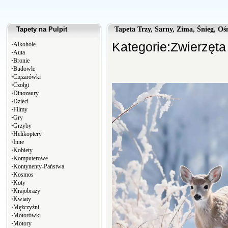
Tapety na Pulpit
Tapeta Trzy, Sarny, Zima, Śnieg, Oś
∙
Kategorie:
Zwierzęt
Alkohole
∙
Auta
∙
Bronie
∙
Budowle
∙
Ciężarówki
∙
Czołgi
∙
Dinozaury
∙
Dzieci
∙
Filmy
∙
Gry
∙
Grzyby
∙
Helikoptery
∙
Inne
∙
Kobiety
∙
Komputerowe
∙
Kontynenty-Państwa
∙
Kosmos
∙
Koty
∙
Krajobrazy
∙
Kwiaty
∙
Mężczyźni
∙
Motorówki
∙
Motory