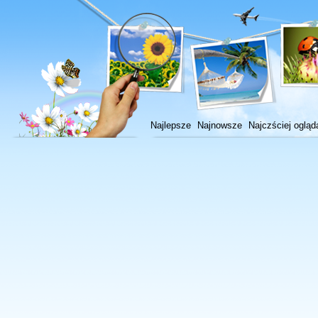
Najlepsze
Najnowsze
Najczściej ogląd