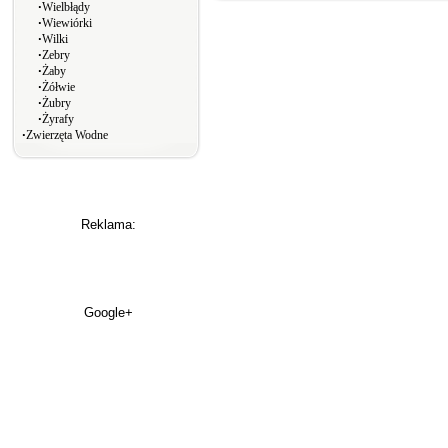
∙
Wielbłądy
∙
Wiewiórki
∙
Wilki
∙
Zebry
∙
Żaby
∙
Żółwie
∙
Żubry
∙
Żyrafy
∙
Zwierzęta Wodne
Reklama:
Google+