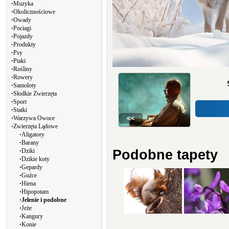
∙
Muzyka
∙
Okolicznościowe
∙
Owady
∙
Pociagi
∙
Pojazdy
∙
Produkty
∙
Psy
∙
Ptaki
∙
Rośliny
∙
Rowery
∙
Samoloty
∙
Słodkie Zwierzęta
∙
Sport
∙
Statki
∙
Warzywa Owoce
<<
∙
Zwierzęta Lądowe
∙
Aligatory
∙
Barany
∙
Dziki
Podobne tapety
∙
Dzikie koty
∙
Gepardy
∙
Guźce
∙
Hiena
∙
Hipopotam
∙
Jelenie i podobne
∙
Jeże
∙
Kangury
∙
Konie