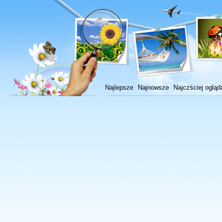
Najlepsze
Najnowsze
Najczściej ogląd