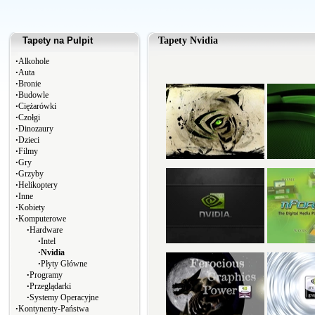
Tapety na Pulpit
Tapety Nvidia
∙
Alkohole
∙
Auta
∙
Bronie
∙
Budowle
∙
Ciężarówki
∙
Czołgi
∙
Dinozaury
∙
Dzieci
∙
Filmy
∙
Gry
∙
Grzyby
∙
Helikoptery
∙
Inne
∙
Kobiety
∙
Komputerowe
∙
Hardware
∙
Intel
∙
Nvidia
∙
Płyty Główne
∙
Programy
∙
Przeglądarki
∙
Systemy Operacyjne
∙
Kontynenty-Państwa