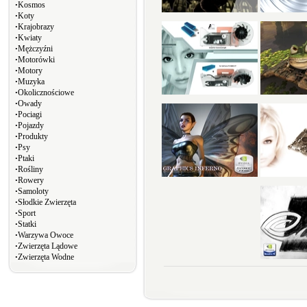
∙
Kosmos
∙
Koty
∙
Krajobrazy
∙
Kwiaty
∙
Mężczyźni
∙
Motorówki
∙
Motory
∙
Muzyka
∙
Okolicznościowe
∙
Owady
∙
Pociagi
∙
Pojazdy
∙
Produkty
∙
Psy
∙
Ptaki
∙
Rośliny
∙
Rowery
∙
Samoloty
∙
Słodkie Zwierzęta
∙
Sport
∙
Statki
∙
Warzywa Owoce
∙
Zwierzęta Lądowe
∙
Zwierzęta Wodne